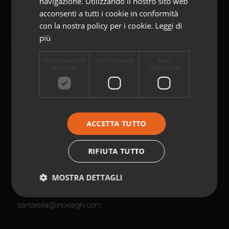
navigazione. Utilizzando il nostro sito web
acconsenti a tutti i cookie in conformità
Sede Centrale
con la nostra policy per i cookie.
Leggi di
più
Via Molinello, 52
21048 Solbiate Arno VA Italy
Strettamente
Performance
Non
Ph
+39 0331.76.00.11
necessari
classificati
info@inoxlaghi.com
ACCETTA TUTTO
Magazzino
RIFIUTA TUTTO
Via D. Carabelli, 12
MOSTRA DETTAGLI
21012 Cassano Magnago VA Italy
Ph
+39 0331.717.411
santarella@inoxlaghi.com