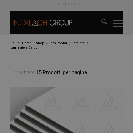
Tutti prodotti
Sei in:
Home
/
Shop
/
Semilavorati
/
Lamiere
/
Laminate a Caldo
Mostrare
15 Prodotti per pagina