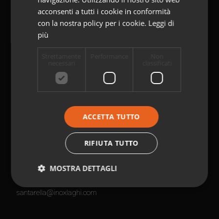
acconsenti a tutti i cookie in conformità
Sede Centrale
con la nostra policy per i cookie.
Leggi di
più
Via Molinello, 52
21048 Solbiate Arno VA Italy
Strettamente
Performance
Non
Ph
+39 0331.76.00.11
necessari
classificati
info@inoxlaghi.com
ACCETTA TUTTO
Magazzino
RIFIUTA TUTTO
Via D. Carabelli, 12
MOSTRA DETTAGLI
21012 Cassano Magnago VA Italy
Ph
+39 0331.717.411
santarella@inoxlaghi.com